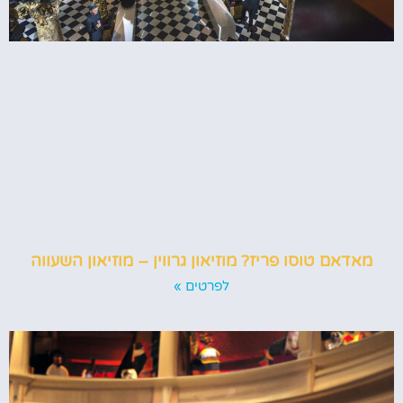
מאדאם טוסו פריז? מוזיאון גרווין – מוזיאון השעווה
לפרטים »