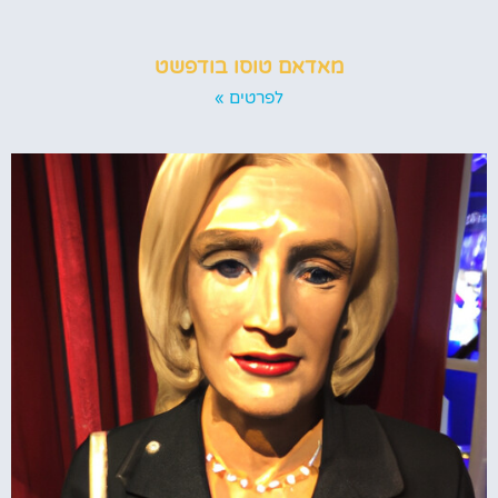
מאדאם טוסו בודפשט
לפרטים »