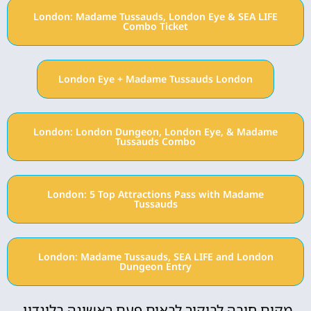
London: Madame Tussauds, London Eye & SEA LIFE
Combo Ticket
London Eye + Madame Tussauds London
London: London Dungeon, London Eye, & Madame
Tussauds Combo
London: 5 Top Attractions Pass with Madame
Tussauds
London: Madame Tussauds, SEA LIFE and London
Dungeon Entry
מקום חובה לביקור לבאים פעם ראשונה בלונדון.