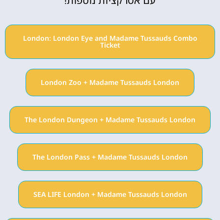
עם אטרקציות נוספות!
London: London Eye and Madame Tussauds Combo
Ticket
London Zoo + Madame Tussauds London
The London Dungeon + Madame Tussauds London
The London Pass + Madame Tussauds London
SEA LIFE London + Madame Tussauds London