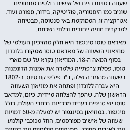
שעווה דמויות חיים של אישים בולטים מתחומים
שונים כמו היסטוריה, פוליטיקה, בידור, ספורט ועוד.
אטרקציה זו, הממוקמת באי סנטוסה, מבטיחה
למבקרים חוויה ייחודית ובלתי נשכחת.
מאדאם טוסו סינגפור היא חלק מהזיכיון העולמי של
מוזיאוני השעווה של מאדאם טוסו שמקורו בלונדון
בסוף המאה ה-18. המוזיאון נקרא על שם מארי
טוסו, פסלת צרפתייה שלמדה את אמנות הדוגמנות
בשעווה מהמורה שלה, ד"ר פיליפ קורטיוס. ב-1802
היא עברה ללונדון ופתחה את מוזיאון השעווה
הראשון שלה, שהפך להצלחה מיידית. כיום, למדאם
טוסו יש סניפים בערים מרכזיות ברחבי העולם, כולל
סינגפור. במוזיאון בסינגפור יש למעלה מ-60 דמויות
שעווה של אישים מפורסמים, החל מכוכבי קולנוע
ועד לאגדות ספורט, ממנהיגים פוליטיים ועד דמויות