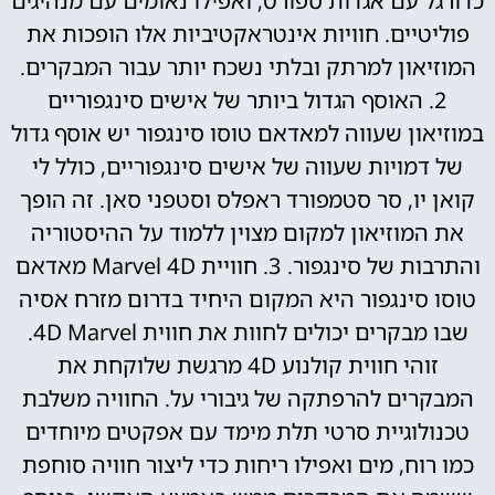
כדורגל עם אגדות ספורט, ואפילו נאומים עם מנהיגים
פוליטיים. חוויות אינטראקטיביות אלו הופכות את
המוזיאון למרתק ובלתי נשכח יותר עבור המבקרים.
2. האוסף הגדול ביותר של אישים סינגפוריים
במוזיאון שעווה למאדאם טוסו סינגפור יש אוסף גדול
של דמויות שעווה של אישים סינגפוריים, כולל לי
קואן יו, סר סטמפורד ראפלס וסטפני סאן. זה הופך
את המוזיאון למקום מצוין ללמוד על ההיסטוריה
והתרבות של סינגפור. 3. חוויית Marvel 4D מאדאם
טוסו סינגפור היא המקום היחיד בדרום מזרח אסיה
שבו מבקרים יכולים לחוות את חווית 4D Marvel.
זוהי חווית קולנוע 4D מרגשת שלוקחת את
המבקרים להרפתקה של גיבורי על. החוויה משלבת
טכנולוגיית סרטי תלת מימד עם אפקטים מיוחדים
כמו רוח, מים ואפילו ריחות כדי ליצור חוויה סוחפת