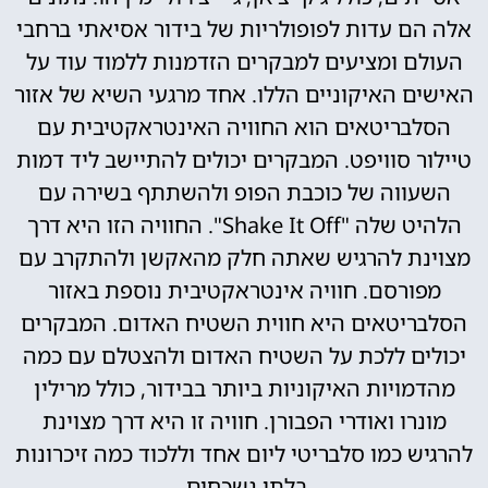
אלה הם עדות לפופולריות של בידור אסיאתי ברחבי
העולם ומציעים למבקרים הזדמנות ללמוד עוד על
האישים האיקוניים הללו. אחד מרגעי השיא של אזור
הסלבריטאים הוא החוויה האינטראקטיבית עם
טיילור סוויפט. המבקרים יכולים להתיישב ליד דמות
השעווה של כוכבת הפופ ולהשתתף בשירה עם
הלהיט שלה "Shake It Off". החוויה הזו היא דרך
מצוינת להרגיש שאתה חלק מהאקשן ולהתקרב עם
מפורסם. חוויה אינטראקטיבית נוספת באזור
הסלבריטאים היא חווית השטיח האדום. המבקרים
יכולים ללכת על השטיח האדום ולהצטלם עם כמה
מהדמויות האיקוניות ביותר בבידור, כולל מרילין
מונרו ואודרי הפבורן. חוויה זו היא דרך מצוינת
להרגיש כמו סלבריטי ליום אחד וללכוד כמה זיכרונות
בלתי נשכחים.