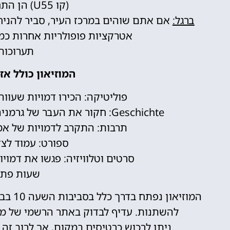
(קו U55) הן התחנות הקרובות ביותר.
ברגל:
אם אתם שוהים במרכז העיר, סביר להניח ש
אטרקציות פופולריות אחרות כמו
תערוכות
המוזיאון כולל אזו
פוליטיקה: הכירו דמויות שעווה 
Geschichte: חקור את העבר של גרמניה עם דמויות של דמויות היסטוריות חשובות.
תרבות: התקרב לדמויות של אמנ
ספורט: עמוד לצד
סרטים וטלוויזיה: פגשו את דמוי
שעות פתי
להשתנות. עדיף לבדוק באתר הרשמי של מא
ניתן לרכוש כרטיסים במקום, אך לרוב זה 