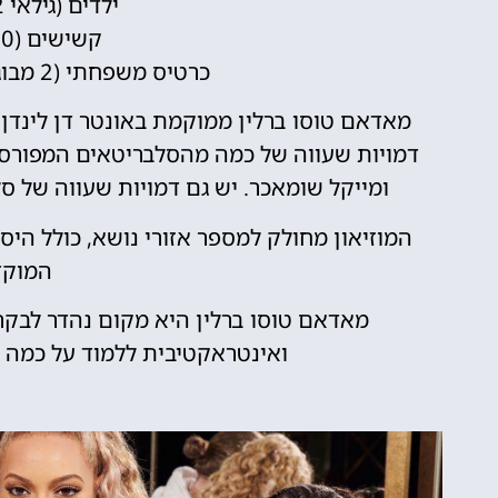
ילדים (גילאי 4-12): 20.00 אירו
קשישים (60+): 24.50 אירו
כרטיס משפחתי (2 מבוגרים + 2 ילדים): 82.00 אירו
מאדאם טוסו ברלין ממוקמת באונטר דן לינדן,
דמויות שעווה של כמה מהסלבריטאים המפורסמים
ומייקל שומאכר. יש גם דמויות שעווה של סלב
המוזיאון מחולק למספר אזורי נושא, כולל היסטו
המוקד
מאדאם טוסו ברלין היא מקום נהדר לבקר 
ואינטראקטיבית ללמוד על כמה 