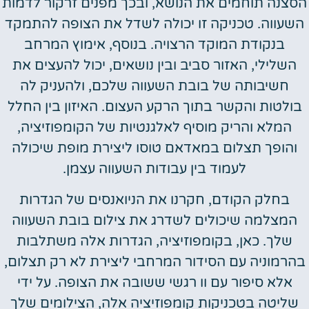
הסצנה תוחמים את הנושא, ובכך מפנים זרקור לדמות
השעווה. טכניקה זו יכולה לשדל את הצופה להתמקד
בנקודת המוקד הרצויה. בנוסף, אימוץ המרחב
השלילי, האזור סביב ובין נושאים, יכול להעצים את
חשיבותה של בובת השעווה שלכם, ולהעניק לה
בולטות והקשר בתוך הרקע העצום. האיזון בין החלל
המלא והריק מוסיף לאלגנטיות של הקומפוזיציה,
והופך תצלום במאדאם טוסו ליצירת מופת שיכולה
לעמוד בין עבודות השעווה עצמן.
בחלק הקודם, חקרנו את הניואנסים של הגדרות
המצלמה שיכולים לשדרג את צילום בובת השעווה
שלך. כאן, בקומפוזיציה, הגדרות אלה משתלבות
בהרמוניה עם הסידור המרחבי ליצירת לא רק תצלום,
אלא סיפור עם וו רגשי ששובה את הצופה. על ידי
שליטה בטכניקות קומפוזיציה אלה, הצילומים שלך