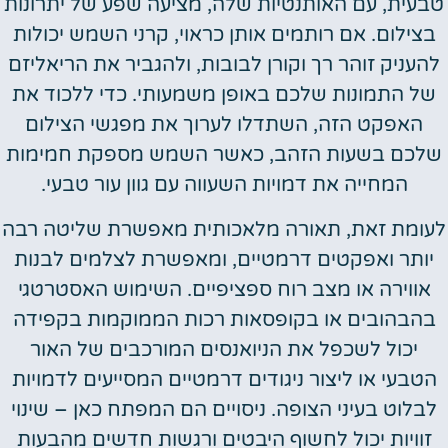
טבעית, עם האותנטיות שלה, מציעה שפע של יתרונות
בצילום. אם רותמים אותן כראוי, קרני השמש יכולות
להעניק זוהר רך וקורן לבובות, ולהגביר את הריאליזם
של התמונות שלכם באופן משמעותי. כדי ללכוד את
האפקט הזה, השתדלו לערוך את מפגשי הצילום
שלכם בשעות הזהב, כאשר השמש מספקת חמימות
המחייה את דמויות השעווה עם גוון עור טבעי.
לעומת זאת, תאורה מלאכותית מאפשרת שליטה רבה
יותר ואפקטים דרמטיים, ומאפשרת לצלמים לבנות
אווירה או מצב רוח ספציפיים. השימוש האסטרטגי
בהבהובים או בקופסאות רכות הממוקמות בקפידה
יכול לשכפל את הניואנסים המורכבים של האור
הטבעי או ליצור ניגודים דרמטיים המסייעים לדמויות
לבלוט בעיני הצופה. ניסויים הם המפתח כאן – שינוי
זוויות יכול לחשוף היבטים ורגשות חדשים מהבעות