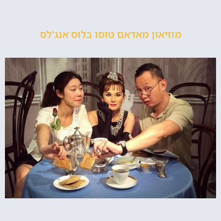
מוזיאון מאדאם טוסו בלוס אנג'לס