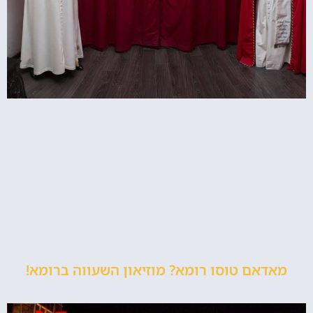
מאדאם טוסו רומא? מוזיאון השעווה ברומא!