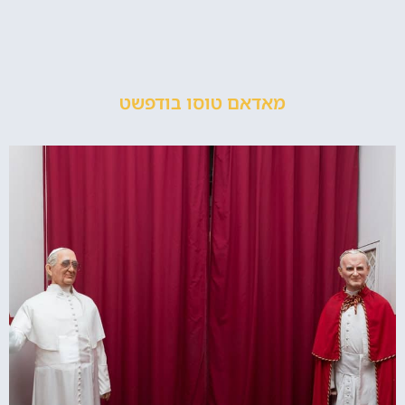
מאדאם טוסו בודפשט