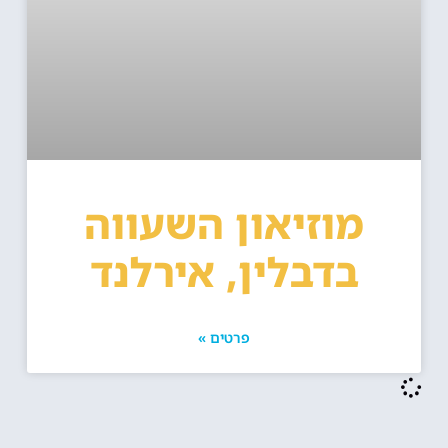
מוזיאון השעווה
בדבלין, אירלנד
פרטים »