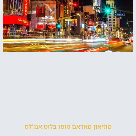
מוזיאון מאדאם טוסו בלוס אנג'לס