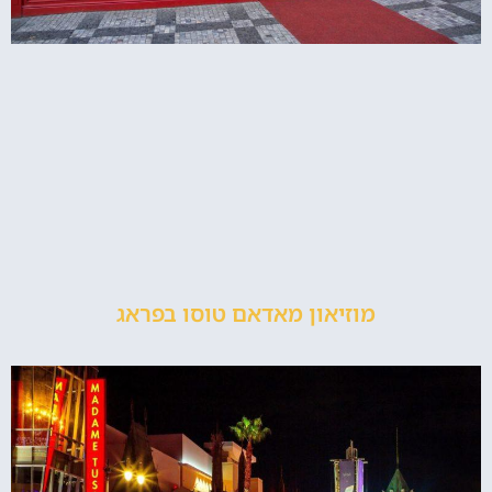
מוזיאון מאדאם טוסו בפראג