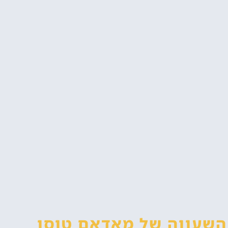
 השעווה
של מאדאם טוסו