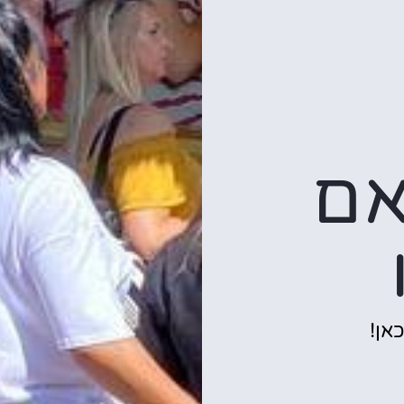
אם
אן!