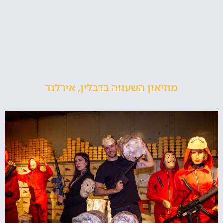
מוזיאון השעווה בדבלין, אירלנד