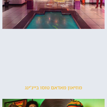
מוזיאון מאדאם טוסו בייג'ינג