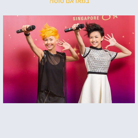
במאדאם טוסו?