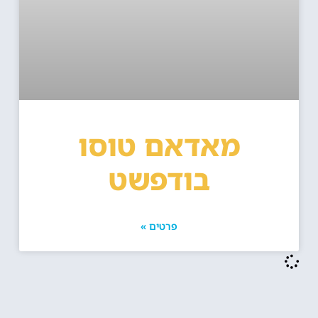
מאדאם טוסו
בודפשט
פרטים »