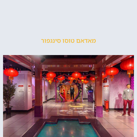
מאדאם טוסו סינגפור