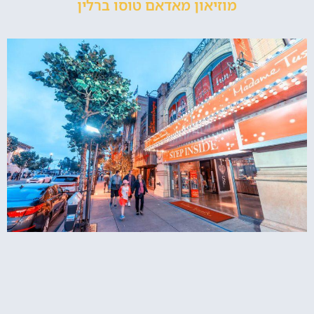
מוזיאון מאדאם טוסו ברלין