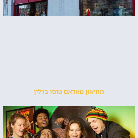
מוזיאון מאדאם טוסו ברלין