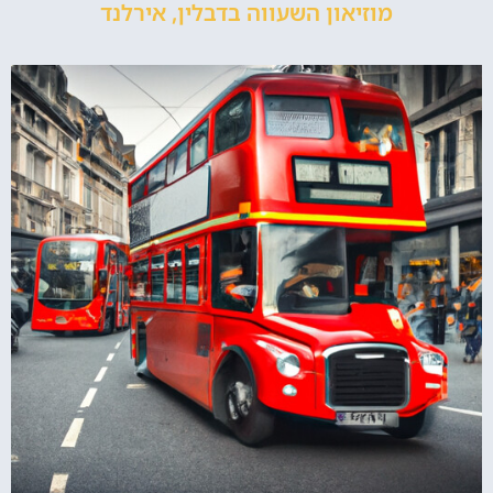
מוזיאון השעווה בדבלין, אירלנד