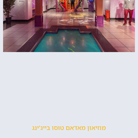
מוזיאון מאדאם טוסו בייג'ינג