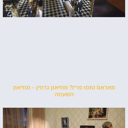
מאדאם טוסו פריז? מוזיאון גרווין – מוזיאון
השעווה