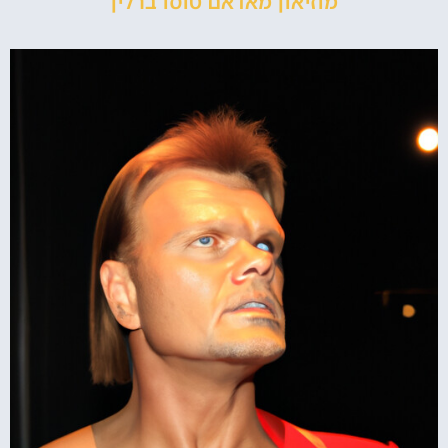
מוזיאון מאדאם טוסו ברלין