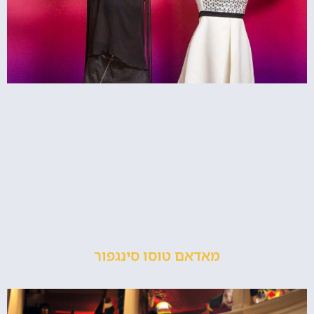
מאדאם טוסו סינגפור