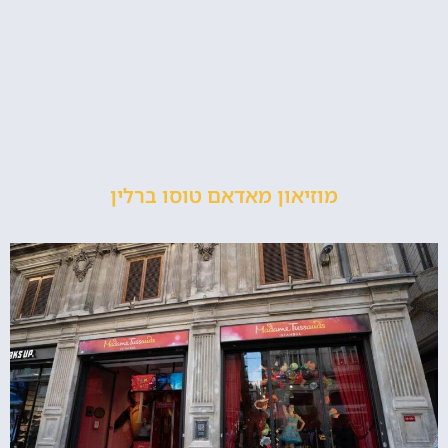
מוזיאון מאדאם טוסו ברלין