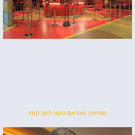
מוזיאון מאדאם טוסו הונג קונג