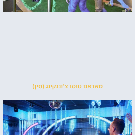
מאדאם טוסו צ'ונגקינג (סין)