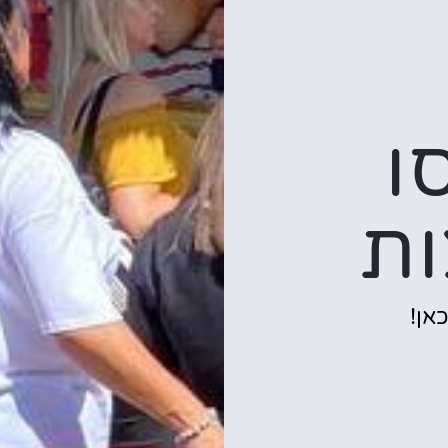
ו
ות
אן!