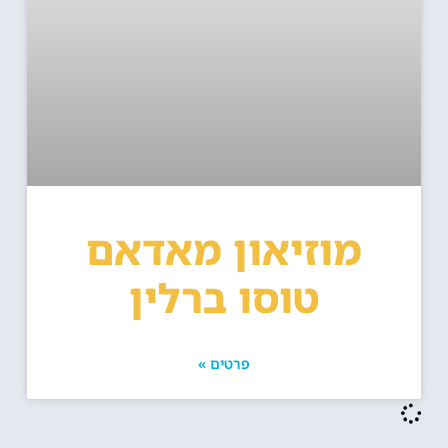
מוזיאון מאדאם
טוסו ברלין
פרטים »