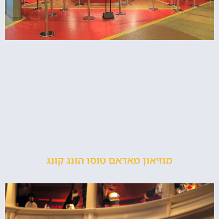
מוזיאון מאדאם טוסו הונג קונג