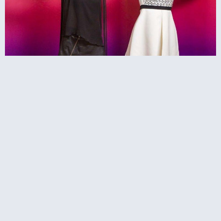
מאדאם טוסו סינגפור