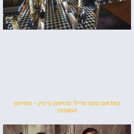
מאדאם טוסו פריז? מוזיאון גרווין – מוזיאון
השעווה