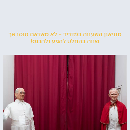
מוזיאון השעווה במדריד – לא מאדאם טוסו אך
שווה בהחלט להגיע ולהכנס!