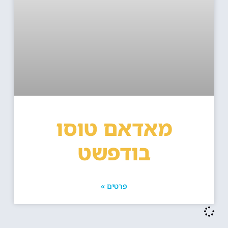
מאדאם טוסו
בודפשט
פרטים »