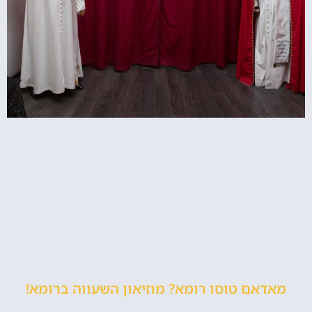
מאדאם טוסו רומא? מוזיאון השעווה ברומא!