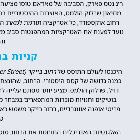
ריג'נטס פארק, הסביבה של מאדאם טוסו מציעה מג
מוזיאון שרלוק הולמס, האוצרות ההיסטוריים בתו
רחוב אוקספורד, כל אטרקציה תורמת למארג העש
נועד לפענח את האטרקציות המהפנטות סביב מאדא
וה
קניות בר
היכנסו לעולם התוסס של
רחוב בייקר (Baker Street
במנה גדושה של קסם היסטורי. הרחוב, שהונצח ע
דויל, שרלוק הולמס, מציע יותר מסתם עלייה ל
בוטיקים וחנויות מזכרות המתפארים במבחר מגו
פריטי אופנה אוונגרדיים, רחוב בייקר משמש כ
טו
האלגנטיות האדריכלית התוחמת את הרחוב מוסי