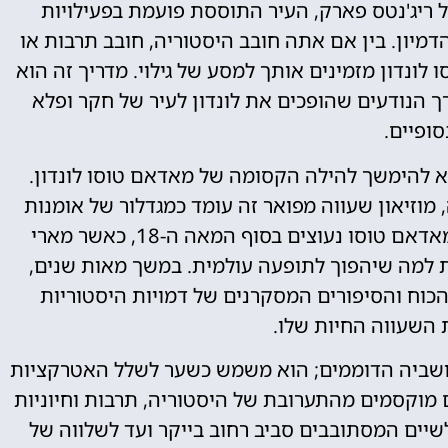
של ריג'נטס פארק, העיר התוססת פועמת בפעילויות
יון. בין אם אתה חובב היסטוריה, חובב תרבות או
לונדון מזמינים אותך למסע של גילוי. מדריך זה הוא
ך הנודעים שהופכים את לונדון לעיר של חקר ופלא
סופיים.
א להימשך להילה הקסומה של מאדאם טוסו לונדון.
, מוזיאון שעווה מפואר זה עומד כמגדלור של אומנות
אמנותית ומשמעות היסטורית. מקורותיה של מאדאם טוסו נעוצים בסוף המאה ה-18, כאשר מארי
ת למה שיהפוך לתופעה עולמית. במשך מאות שנים,
כוח והסיפורים המסקרנים של דמויות היסטוריות
 השעווה החיות שלו.
שביה הדוממים; הוא משמש כשער לשלל האטרקציות
 מוקסמים מהתערובת של היסטוריה, תרבות וחיוניות
לשיים המסתובבים סביב רחוב בייקר ועד לשלווה של