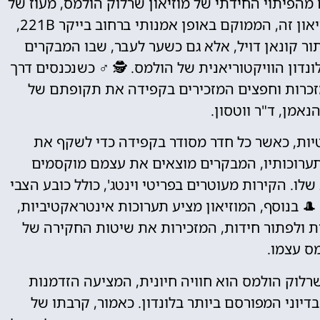
הפיתוי החידתי של מוזיאון שרלוק הולמס, מעוז של
תככים ויקטוריאניים וסיפורי בלשים נצחיים. מוזיאון זה, הממוקם באופן אמנותי ברחוב בייקר 221B,
ר קונאן דויל, אלא גם כשער לעבר, שבו המבקרים
דון הוויקטוריאנית של הולמס. 🕵️ ♂️ כשנכנסים דרך
מזכרות וחפצים המזכירים בקפידה את תקופתם של
נאמן, ד"ר ווטסון.
טיות, כאשר כל חדר מסודר בקפידה כדי לשקף את
 תערוכותיו, המבקרים מוצאים את עצמם מוקסמים
ו. הקירות מעוטרים בפריטי וינטג', כולל כובע הצבי
 בנוסף, המוזיאון מציע תערוכות אינטראקטיביות,
ת ולפתור חידות, המזכירות את שיטות החקירה של
ס עצמו.
שרלוק הולמס הוא חוויה חיונית, המציעה הזדמנות
דיוני המפורסם ביותר בלונדון. כאמור, קרבתו של