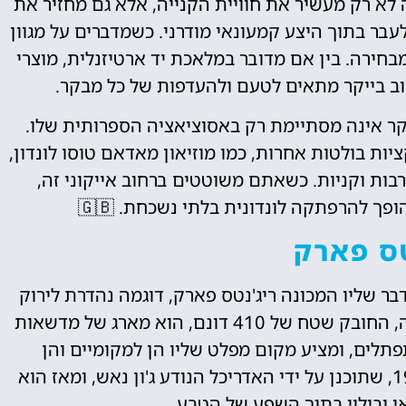
ה לא רק מעשיר את חוויית הקנייה, אלא גם מחזיר את
בר בתוך היצע קמעונאי מודרני. כשמדברים על מגוון
חירה. בין אם מדובר במלאכת יד ארטיזנלית, מוצרי
וב בייקר מתאים לטעם ולהעדפות של כל מבקר.
קר אינה מסתיימת רק באסוציאציה הספרותית שלו.
ות בולטות אחרות, כמו מוזיאון מאדאם טוסו לונדון,
בות וקניות. כשאתם משוטטים ברחוב אייקוני זה,
ך להרפתקה לונדונית בלתי נשכחת. 🇬🇧
טס פארק
דבר שליו המכונה ריג'נטס פארק, דוגמה נהדרת לירוק
עירוני ומצוינות במרחב הציבורי. פארק מלכותי זה, החובק שטח של 410 דונם, הוא מארג של מדשאות
תלים, ומציע מקום מפלט שליו הן למקומיים והן
לתיירים. מקורו של הפארק בתחילת המאה ה -19, שתוכנן על ידי האדריכל הנודע ג'ון נאש, ומאז הוא
 ובילוי בתוך השפע של הטבע.