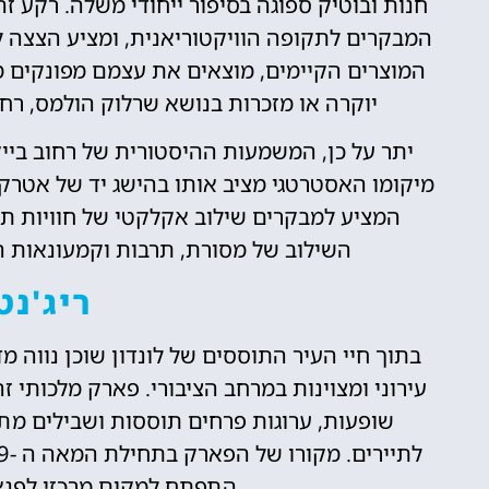
חנות ובוטיק ספוגה בסיפור ייחודי משלה. רקע ז
המבקרים לתקופה הוויקטוריאנית, ומציע הצצה לע
המוצרים הקיימים, מוצאים את עצמם מפונקים מב
יוקרה או מזכרות בנושא שרלוק הולמס, רח
יתר על כן, המשמעות ההיסטורית של רחוב ביי
מיקומו האסטרטגי מציב אותו בהישג יד של אטרקצי
המציע למבקרים שילוב אקלקטי של חוויות תר
השילוב של מסורת, תרבות וקמעונאות הופ
ריג'נ
בתוך חיי העיר התוססים של לונדון שוכן נווה מ
שופעות, ערוגות פרחים תוססות ושבילים מתפ
התפתח למקום מרכזי לפנאי