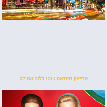
מוזיאון מאדאם טוסו בלוס אנג'לס