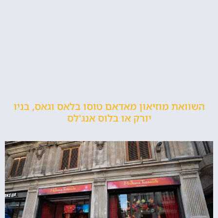
השוואת מוזיאון מאדאם טוסו בלאס וגאס, בניו
יורק או בלוס אנג'לס