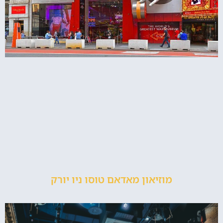
מוזיאון מאדאם טוסו ניו יורק