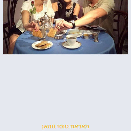
מאדאם טוסו ווהאן