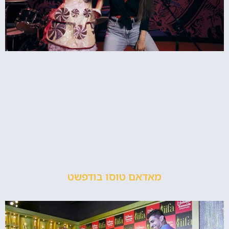
מאדאם טוסו בודפשט