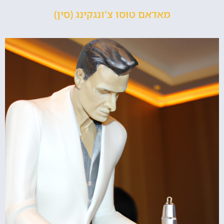
מאדאם טוסו צ'ונגקינג (סין)