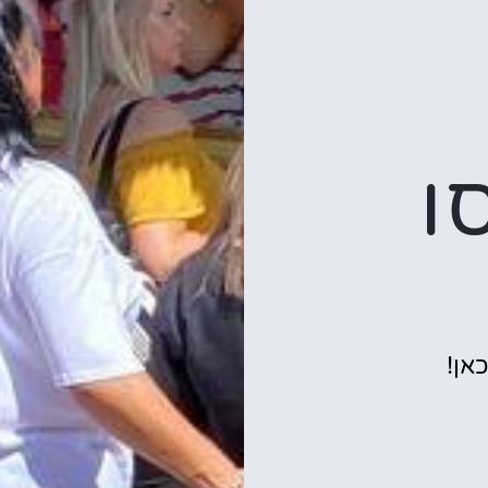
ו
אן!