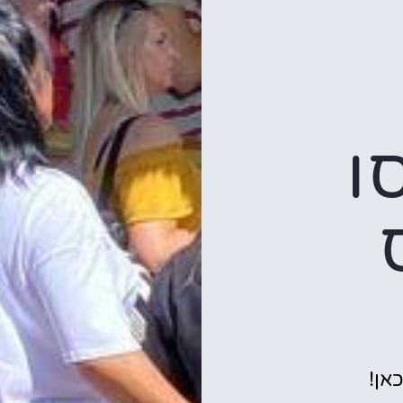
ו
אן!