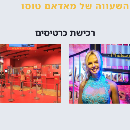
 השעווה
של מאדאם טוסו
רכישת כרטיסים