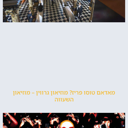
מאדאם טוסו פריז? מוזיאון גרווין – מוזיאון
השעווה