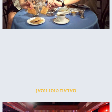
מאדאם טוסו ווהאן