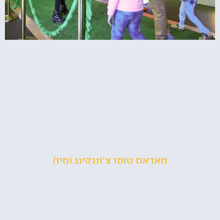
מאדאם טוסו צ'ונגקינג (סין)