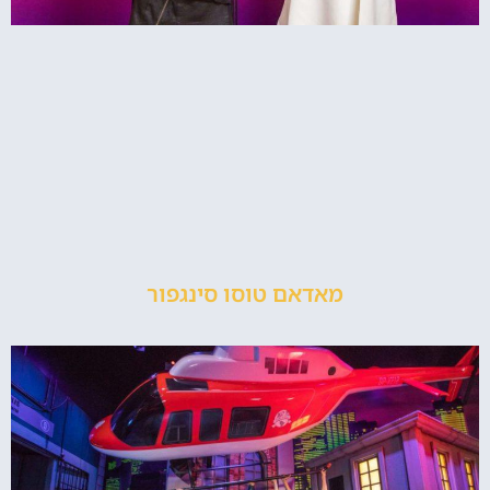
מאדאם טוסו סינגפור